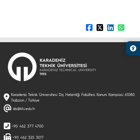
Karadeniz Teknik Üniversitesi Diş Hekimliği Fakültesi Kanuni Kampüsü 61080
Trabzon / Türkiye
dis@ktu.edu.tr
+90 462 377 4700
+90 462 325 3017