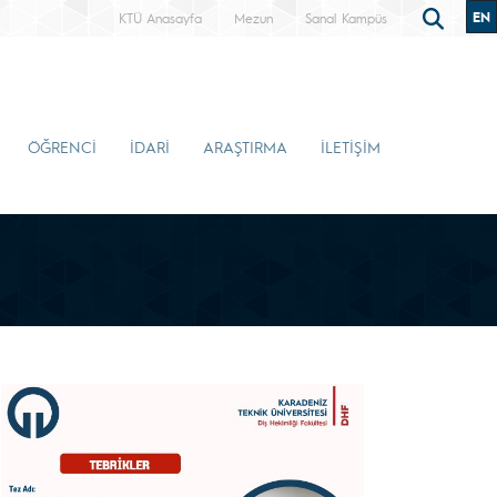
EN
KTÜ Anasayfa
Mezun
Sanal Kampüs
ÖĞRENCİ
İDARİ
ARAŞTIRMA
İLETİŞİM