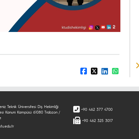
niz Teknik Üniversitesi Diş Hekimliği
+90 462 377 4700
tesi Kanuni Kampüsü 61080 Trabzon /
e
+90 462 325 3017
tu.edu.tr