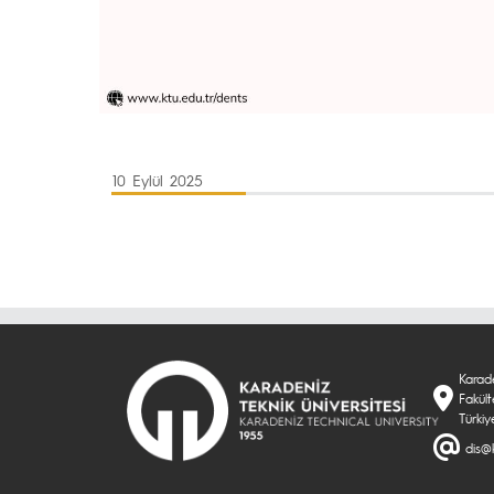
10 Eylül 2025
Karade
Fakül
Türkiy
dis@k