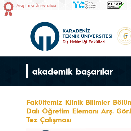
Araştırma Üniversitesi
KARADENİZ
TEKNİK ÜNİVERSİTESİ
Diş Hekimliği Fakültesi
akademik başarılar
Fakültemiz Klinik Bilimler Böl
Dalı Öğretim Elemanı Arş. Gör
Tez Çalışması