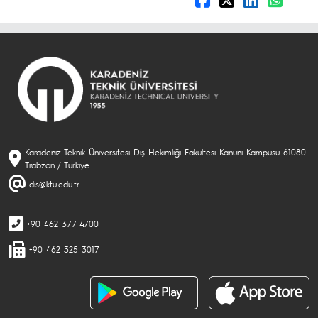
Karadeniz Teknik Üniversitesi Diş Hekimliği Fakültesi Kanuni Kampüsü 61080
Trabzon / Türkiye
dis@ktu.edu.tr
+90 462 377 4700
+90 462 325 3017