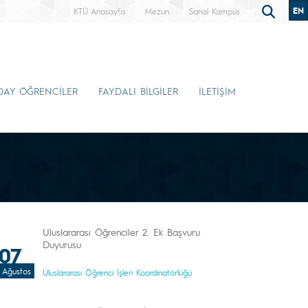
EN
KTÜ Anasayfa
Mezun
Sanal Kampüs
DAY ÖĞRENCİLER
FAYDALI BİLGİLER
İLETİŞİM
Uluslararası Öğrenciler 2. Ek Başvuru
Duyurusu
07
Ağustos
Uluslararası Öğrenci İşleri Koordinatörlüğü