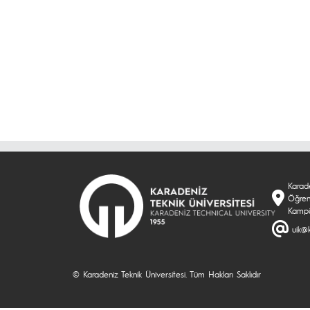
Karade
Öğrenc
Kampü
uik@k
© Karadeniz Teknik Üniversitesi. Tüm Hakları Saklıdır