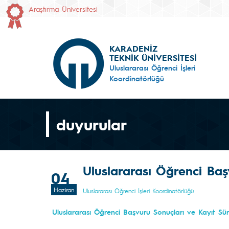
Araştırma Üniversitesi
KARADENİZ
TEKNİK ÜNİVERSİTESİ
Uluslararası Öğrenci İşleri
Koordinatörlüğü
duyurular
Uluslararası Öğrenci Baş
04
Haziran
Uluslararası Öğrenci İşleri Koordinatörlüğü
Uluslararası Öğrenci Başvuru Sonuçları ve Kayıt Süre