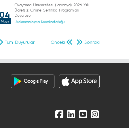
Okayama Üniversitesi (Japonya) 2026 Yılı
Ücretsiz Online Sertifika Programları
04
Duyurusu
Mayıs
Uluslararasılaşma Koordinatörlüğü
Tüm Duyurular
Önceki
Sonraki