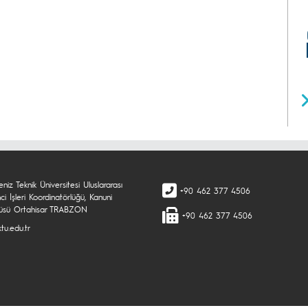
niz Teknik Üniversitesi Uluslararası
+90 462 377 4506
i İşleri Koordinatörlüğü, Kanuni
sü Ortahisar TRABZON
+90 462 377 4506
tu.edu.tr