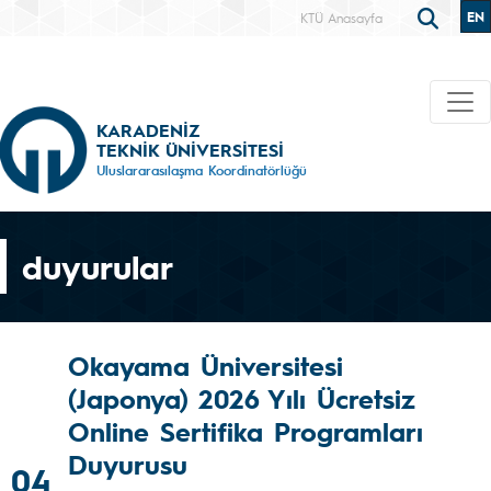
EN
KTÜ Anasayfa
KARADENİZ
TEKNİK ÜNİVERSİTESİ
Uluslararasılaşma Koordinatörlüğü
duyurular
Okayama Üniversitesi
(Japonya) 2026 Yılı Ücretsiz
Online Sertifika Programları
Duyurusu
04