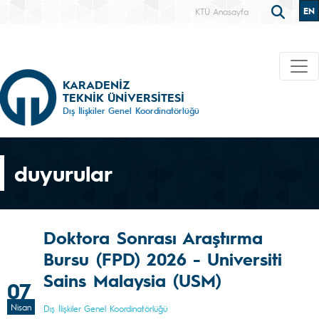
EN
KTÜ Anasayfa
KARADENİZ
TEKNİK ÜNİVERSİTESİ
Dış İlişkiler Genel Koordinatörlüğü
duyurular
Doktora Sonrası Araştırma
Bursu (FPD) 2026 - Universiti
Sains Malaysia (USM)
07
Nisan
Dış İlişkiler Genel Koordinatörlüğü