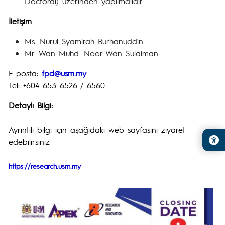
Doctoral) üzerinden yapılmalıdır.
İletişim
Ms. Nurul Syamirah Burhanuddin
Mr. Wan Muhd. Noor Wan Sulaiman
E-posta:
fpd@usm.my
Tel: +604-653 6526 / 6560
Detaylı Bilgi:
Ayrıntılı bilgi için aşağıdaki web sayfasını ziyaret
edebilirsiniz:
https://research.usm.my