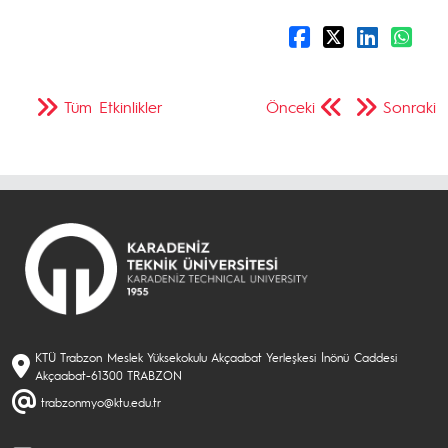
Tüm Etkinlikler
Önceki
Sonraki
KTÜ Trabzon Meslek Yüksekokulu Akçaabat Yerleşkesi İnönü Caddesi
Akçaabat-61300 TRABZON
trabzonmyo@ktu.edu.tr