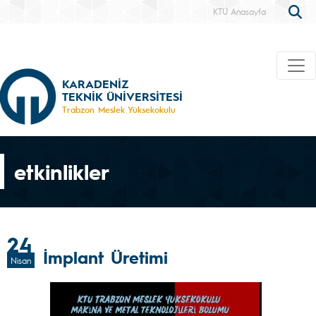
KTÜ Anasayfa
KARADENİZ
TEKNİK ÜNİVERSİTESİ
Trabzon Meslek Yüksekokulu
etkinlikler
24
İmplant Üretimi
Nisan