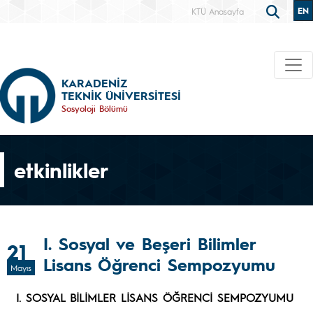
EN
KTÜ Anasayfa
KARADENİZ
TEKNİK ÜNİVERSİTESİ
Sosyoloji Bölümü
etkinlikler
I. Sosyal ve Beşeri Bilimler
21
Lisans Öğrenci Sempozyumu
Mayıs
I. SOSYAL BİLİMLER LİSANS ÖĞRENCİ SEMPOZYUMU