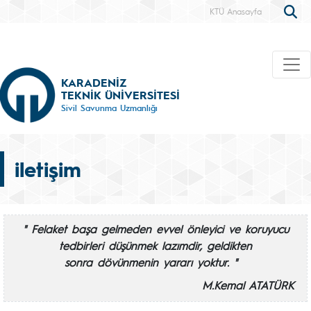
KTÜ Anasayfa
KARADENİZ
TEKNİK ÜNİVERSİTESİ
Sivil Savunma Uzmanlığı
iletişim
" Felaket başa gelmeden evvel önleyici ve koruyucu
tedbirleri düşünmek lazımdir, geldikten
sonra dövünmenin yararı yoktur. "
M.Kemal ATATÜRK