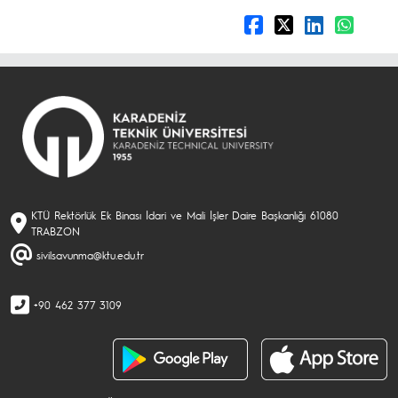
KTÜ Rektörlük Ek Binası İdari ve Mali İşler Daire Başkanlığı 61080
TRABZON
sivilsavunma@ktu.edu.tr
+90 462 377 3109