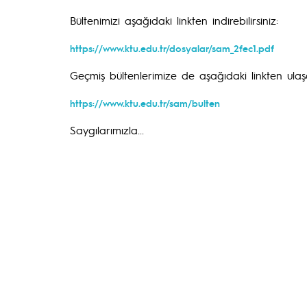
Bültenimizi aşağıdaki linkten indirebilirsiniz:
https://www.ktu.edu.tr/dosyalar/sam_2fec1.pdf
Geçmiş bültenlerimize de aşağıdaki linkten ulaşab
https://www.ktu.edu.tr/sam/bulten
Saygılarımızla...