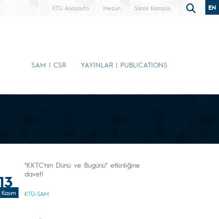
EN
KTÜ Anasayfa
Mezun
Sanal Kampüs
SAM | CSR
YAYINLAR | PUBLICATIONS
"KKTC'nin Dünü ve Bugünü" etkinliğine
davet!
13
Kasım
KTÜ-SAM