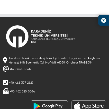
Karadeniz Teknik Üniversitesi, Teknoloji Transferi Uygulama ve Araştırma
Merkezi, Milli Egemenlik Cd. No:46/B 61080 Ortahisar TRABZON
ktutto@ktu.edu.tr
+90 462 377 2629
+90 462 325 0084