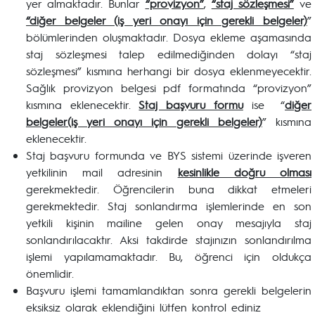
yer almaktadır. Bunlar
“provizyon”
,
“staj sözleşmesi”
ve
“diğer belgeler (iş yeri onayı için gerekli belgeler)
”
bölümlerinden oluşmaktadır. Dosya ekleme aşamasında
staj sözleşmesi talep edilmediğinden dolayı “staj
sözleşmesi” kısmına herhangi bir dosya eklenmeyecektir.
Sağlık provizyon belgesi pdf formatında “provizyon”
kısmına eklenecektir.
Staj başvuru formu
ise “
diğer
belgeler(iş yeri onayı için gerekli belgeler)
” kısmına
eklenecektir.
Staj başvuru formunda ve BYS sistemi üzerinde işveren
yetkilinin mail adresinin
kesinlikle doğru olması
gerekmektedir. Öğrencilerin buna dikkat etmeleri
gerekmektedir. Staj sonlandırma işlemlerinde en son
yetkili kişinin mailine gelen onay mesajıyla staj
sonlandırılacaktır. Aksi takdirde stajınızın sonlandırılma
işlemi yapılamamaktadır. Bu, öğrenci için oldukça
önemlidir.
Başvuru işlemi tamamlandıktan sonra gerekli belgelerin
eksiksiz olarak eklendiğini lütfen kontrol ediniz