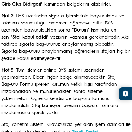
Giriş-Çıkış Bildirgesi
" kısmından belgelerini alabilirler.
Not-2:
BYS üzerinden sigorta işlemlerinin başvurulması ve
takibinin sorumluluğu tamamen öğrenciye aittir. BYS
üzerinden başvurulduktan sonra
"Durum"
kısmında en
son
"Staj kabul edildi"
yazısının yazması gerekmektedir. Aksi
taktirde sigorta başvurunuz onaylanmamış olacaktır.
Sigorta başvurusu onaylanmamış öğrencilerin stajları hiç bir
şekilde kabul edilmeyecektir.
Not-3:
Tüm işlemler online BYS sistemi üzerinden
yapılmaktadır. Elden hiçbir belge alınmayacaktır. Staj
Başvuru Formu işveren kurumun yetkili kişisi tarafından
imzalandıktan ve mühürlendikten sonra sisteme
yüklenmelidir. Öğrenci kendisi de başvuru formunu
imzalamalıdır. Staj komisyon üyesinin başvuru formunu
imzalamasına gerek yoktur.
Staj Yönetim Sistemi Kılavuzun'da yer alan işlem adımları ile
ilgili sorularda destek almak için
Teknik Destek