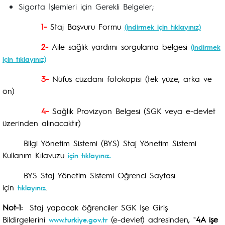
Sigorta İşlemleri için Gerekli Belgeler;
1-
Staj Başvuru Formu
(indirmek için tıklayınız)
2-
Aile sağlık yardımı sorgulama belgesi
(indirmek
için tıklayınız)
3-
Nüfus cüzdanı fotokopisi (tek yüze, arka ve
ön)
4-
Sağlık Provizyon Belgesi (SGK veya e-devlet
üzerinden alınacaktır)
Bilgi Yönetim Sistemi (BYS) Staj Yönetim Sistemi
Kullanım Kılavuzu
için tıklayınız.
BYS Staj Yönetim Sistemi Öğrenci Sayfası
için
.
tıklayınız
Not-1:
Staj yapacak öğrenciler SGK İşe Giriş
Bildirgelerini
(e-devlet) adresinden, "
4A işe
www.turkiye.gov.tr