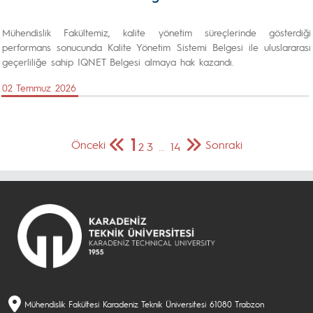
Mühendislik Fakültemiz, kalite yönetim süreçlerinde gösterdiği
performans sonucunda Kalite Yönetim Sistemi Belgesi ile uluslararası
geçerliliğe sahip IQNET Belgesi almaya hak kazandı.
02 Temmuz 2026
1
Önceki
Sonraki
2
3
…
14
Mühendislik Fakültesi Karadeniz Teknik Üniversitesi 61080 Trabzon