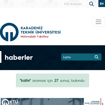
EN
KTÜ Anasayfa
KARADENİZ
TEKNİK ÜNİVERSİTESİ
Mühendislik Fakültesi
haberler
"kalite"
araması için
27
sonuç bulundu.