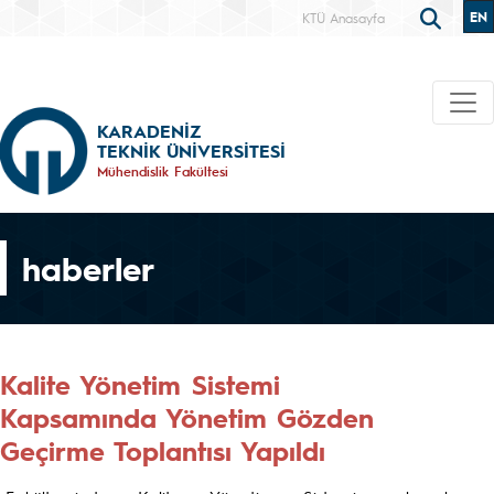
EN
KTÜ Anasayfa
KARADENİZ
TEKNİK ÜNİVERSİTESİ
Mühendislik Fakültesi
haberler
Kalite Yönetim Sistemi
Kapsamında Yönetim Gözden
Geçirme Toplantısı Yapıldı