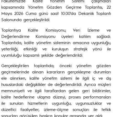
Fakültemizde Kalite Yönetim Sistemi çalışmaları
kapsamında Yönetim Gözden Geçirme Toplantısı, 22
Mayıs 2026 Cuma günü saat 10.00’da Dekanlık Toplantı
Salonunda gerçekleştirildi.
Toplantıya Kalite Komisyonu, Veri İzleme ve
Değerlendirme Komisyonu üyeleri katılım sağladı.
Toplantıda, kalite yönetim sisteminin amacına uygunluğu,
yeterliliği, etkinliği ve kuruluşun stratejik yönü ile
uyumluluğu kapsamlı şekilde değerlendirildi.
Gerçekleştirilen toplantıda; önceki yönetim gözden
geçirmelerinde alınan kararların gerçekleşme durumları
ele alınırken, kalite yönetim sistemi ile ilgili iç ve dış
hususlardaki değişiklikler de değerlendirildi. Ayrıca müşteri
memnuniyeti ve ilgili taraflardan gelen geri bildirimler,
kalite hedeflerine ulaşma düzeyi, proses performansları
ile sunulan hizmetlerin uygunluğu, uygunsuzluklar ve
düzeltici faaliyetler, izleme-ölçme sonuçları ile tetkik
sonuçları görüşülen başlıca konular arasında yer aldı.