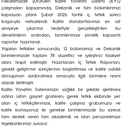
Fakültemizde yürütülen Kalite Yönetim Sistemi (KYS)
çalışmaları kapsamında, Dekanlık ve tüm bölümlerimizi
kapsayan planlı Şubat 2026 tarihli iç tetkik süreci
başarıyla neticelendi. Kalite standartlarımızı en üst
seviyeye çıkarma hedefiyle gerçekleştirilen bu
denetimlerin ardından, birimlerimize yönelik kapsamlı
raporlar hazırlandı.
Yapılan tetkikler sonucunda, 12 bölümümüz ve Dekanlık
birimlerimizde toplam 78 düzeltici ve iyileştirici faaliyet
alanı tespit edilmiştir. Hazırlanan İç Tetkik Raporları;
gerekli geliştirme süreçlerinin başlatılması ve kalite odaklı
dönüşümün sürdürülmesi amacıyla ilgili birimlere resmi
olarak iletilmiştir.
Kalite Yönetim Sistemimizin sağlıklı bir şekilde işletilmesi
adına üstün gayret gösteren; gerek tetkik ekibinde yer
alan iç tetkikçilerimize, kalite çalışma grubumuza ve
kalite komisyonuz ile gerekse birimlerimizde bu sürece
tam destek veren tüm akademik ve idari personelimize
teşekkürlerimizi sunarız.