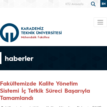
EN
KTÜ Anasayfa
KARADENİZ
TEKNİK ÜNİVERSİTESİ
Mühendislik Fakültesi
haberler
Fakültemizde Kalite Yönetim
Sistemi İç Tetkik Süreci Başarıyla
Tamamlandı