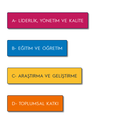
A- LİDERLİK, YÖNETİM VE KALİTE
B- EĞİTİM VE ÖĞRETİM
C- ARAŞTIRMA VE GELİŞTİRME
D- TOPLUMSAL KATKI