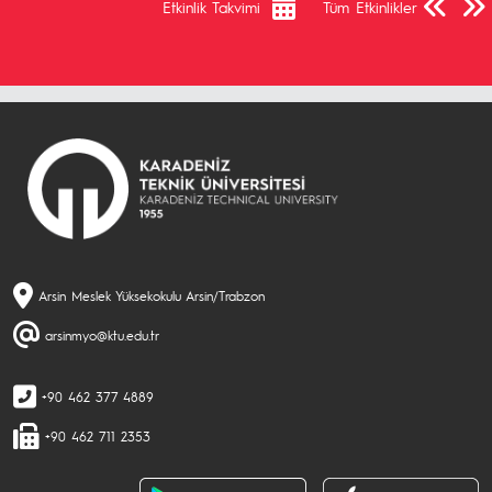
Etkinlik Takvimi
Tüm Etkinlikler
Arsin Meslek Yüksekokulu Arsin/Trabzon
arsinmyo@ktu.edu.tr
+90 462 377 4889
+90 462 711 2353