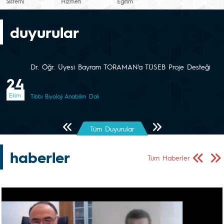
Sistemi
Hizmeti
Eğitim
duyurular
Dr. Öğr. Üyesi Bayram TORAMAN'a TÜSEB Proje Desteği
24
Ekim
Tıbbi Biyoloji Anabilim Dalı
Önceki Sayfa
Sonraki Sayfa
Tüm Duyurular
haberler
Önceki Sa
Sonr
Tüm Haberler