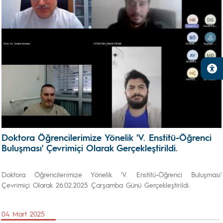
Doktora Öğrencilerimize Yönelik 'V. Enstitü-Öğrenci
Buluşması' Çevrimiçi Olarak Gerçekleştirildi.
Doktora Öğrencilerimize Yönelik 'V. Enstitü-Öğrenci Buluşması'
Çevrimiçi Olarak 26.02.2025 Çarşamba Günü Gerçekleştirildi.
04 Mart 2025