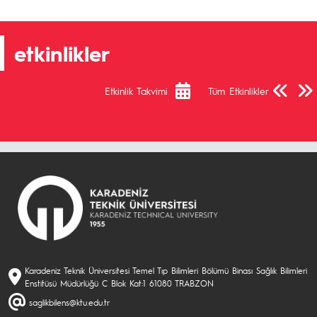
etkinlikler
Önceki Sa
Sonra
Etkinlik Takvimi
Tüm Etkinlikler
Karadeniz Teknik Üniversitesi Temel Tıp Bilimleri Bölümü Binası Sağlık Bilimleri
Enstitüsü Müdürlüğü C Blok Kat:1 61080 TRABZON
saglikbilens@ktu.edu.tr