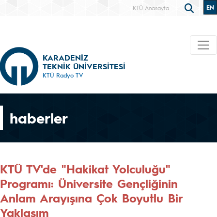
EN
KTÜ Anasayfa
KARADENİZ
TEKNİK ÜNİVERSİTESİ
KTÜ Radyo TV
haberler
KTÜ TV'de "Hakikat Yolculuğu"
Programı: Üniversite Gençliğinin
Anlam Arayışına Çok Boyutlu Bir
Yaklaşım