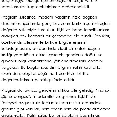
karşı karşıya olduğu epistemolojik, ontolojik ve etik
sorgulamalar kapsamlı biçimde değerlendirildi.
Program süresince, modern yaşamın hızla değişen
dinamikleri içerisinde genç bireylerin kimlik inşası süreçleri,
değerler sistemiyle kurdukları ilişki ve inanç temelli anlam
arayışları çok katmanlı bir çerçevede ele alındı. Konuklar,
özellikle dijitalleşme ile birlikte bilgiye erişimin
kolaylaşmasının, beraberinde ciddi bir enformasyon
kirliliği yarattığına dikkat çekerek, gençlerin doğru ve
güvenilir bilgi kaynaklarına yönlendirilmesinin önemini
vurguladı. Bu bağlamda, dinî bilginin sahih kaynaklar
üzerinden, eleştirel düşünme becerisiyle birlikte
değerlendirilmesi gerektiği ifade edildi.
Programda ayrıca, gençlerin sıklıkla dile getirdiği “inanç-
şüphe dengesi”, “modernite ve gelenek ilişkisi” ve
“bireysel özgürlük ile toplumsal sorumluluk arasındaki
gerilim” gibi konular, hem teorik hem de pratik düzlemde
analiz edildi. Katılımcılar, bu tür soruların bastırılması