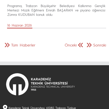
Programa, Trabzon Büyükşehir Belediyesi Kalkınma Gençlik
Merkezi Müzik Eğitmeni Emrah BAŞARAN ve piyano öğrencisi
Zümra KUDUBAN konuk oldu.
16 Haziran 2026
Tüm Haberler
Önceki
Sonraki
Karadeniz Teknik Üniversitesi, 61080, Trabzon, Türkiye