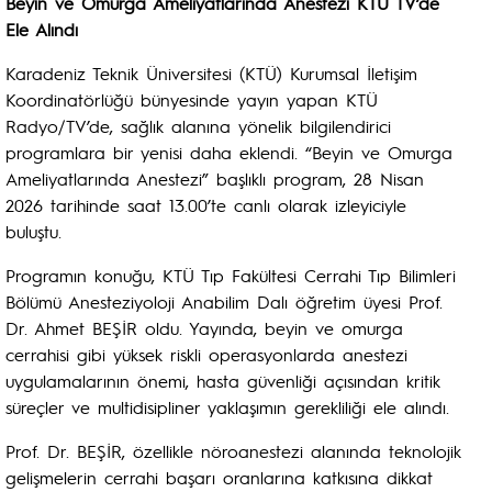
Beyin ve Omurga Ameliyatlarında Anestezi KTÜ TV’de
Ele Alındı
Karadeniz Teknik Üniversitesi (KTÜ) Kurumsal İletişim
Koordinatörlüğü bünyesinde yayın yapan KTÜ
Radyo/TV’de, sağlık alanına yönelik bilgilendirici
programlara bir yenisi daha eklendi. “Beyin ve Omurga
Ameliyatlarında Anestezi” başlıklı program, 28 Nisan
2026 tarihinde saat 13.00’te canlı olarak izleyiciyle
buluştu.
Programın konuğu, KTÜ Tıp Fakültesi Cerrahi Tıp Bilimleri
Bölümü Anesteziyoloji Anabilim Dalı öğretim üyesi Prof.
Dr. Ahmet BEŞİR oldu. Yayında, beyin ve omurga
cerrahisi gibi yüksek riskli operasyonlarda anestezi
uygulamalarının önemi, hasta güvenliği açısından kritik
süreçler ve multidisipliner yaklaşımın gerekliliği ele alındı.
Prof. Dr. BEŞİR, özellikle nöroanestezi alanında teknolojik
gelişmelerin cerrahi başarı oranlarına katkısına dikkat