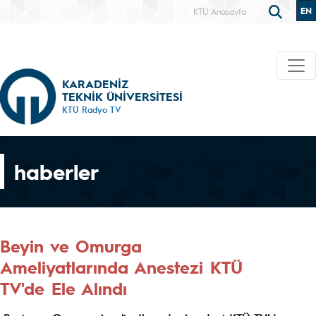
EN
KTÜ Anasayfa
KARADENİZ
TEKNİK ÜNİVERSİTESİ
KTÜ Radyo TV
haberler
Beyin ve Omurga
Ameliyatlarında Anestezi KTÜ
TV'de Ele Alındı