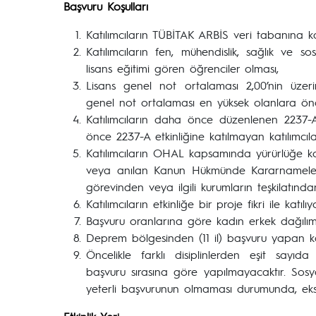
Başvuru Koşulları
Katılımcıların TÜBİTAK ARBİS veri tabanına kay
Katılımcıların fen, mühendislik, sağlık ve so
lisans eğitimi gören öğrenciler olması,
Lisans genel not ortalaması 2,00’nin üzer
genel not ortalaması en yüksek olanlara önce
Katılımcıların daha önce düzenlenen 2237-A 
önce 2237-A etkinliğine katılmayan katılımcıla
Katılımcıların OHAL kapsamında yürürlüğe
veya anılan Kanun Hükmünde Kararnamelerd
görevinden veya ilgili kurumların teşkilatında
Katılımcıların etkinliğe bir proje fikri ile katılı
Başvuru oranlarına göre kadın erkek dağılımla
Deprem bölgesinden (11 il) başvuru yapan katı
Öncelikle farklı disiplinlerden eşit sayıda
başvuru sırasına göre yapılmayacaktır. Sosya
yeterli başvurunun olmaması durumunda, eksik