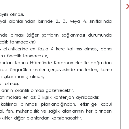
ıtlı olması,
syal alanlarından birinde 2., 3., veya 4. sınıflarında
inde olması (diğer şartların sağlanması durumunda
lik tanınacaktır),
etkinliklerine en fazla 4 kere katılmış olması, daha
ra öncelik tanınacaktır,
 konulan Kanun Hükmünde Kararnameler ile doğrudan
e öngörülen usuller çerçevesinde meslekten, kamu
n çıkarılmamış olması,
yor olması,
rının orantılı olması gözetilecektir,
lımcılara en az 3 kişilik kontenjan ayrılacaktır,
 katılımcı alınması planlandığından, etkinliğe kabul
l, fen, mühendislik ve sağlık alanlarının her birinden
likler diğer alanlardan karşılanacaktır.