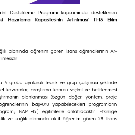
lerini Destekleme Programı kapsamında desteklenen
si Hazırlama Kapasitesinin Artırılması
"
11-13 Ekim
ağlık alanında öğrenim gören lisans öğrencilerinin Ar-
lmesidir.
rda 4 gruba ayrılarak teorik ve grup çalışması şeklinde
i temel kavramlar, araştırma konusu seçimi ve belirlenmesi
 araştırmanın planlanması (özgün değer, yöntem, proje
öğrencilerinin başvuru yapabilecekleri programların
amı, BAP vb.) eğitimlerle anlatılacaktır. Etkinliğe
islik ve sağlık alanında aktif öğrenim gören 28 lisans