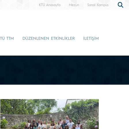
KTÜ Anasayfa
Mezun
Sanal Kampüs
TÜ TTM
DÜZENLENEN ETKİNLİKLER
İLETİŞİM