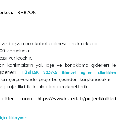
 Merkezi, TRABZON
 ve başvurunun kabul edilmesi gerekmektedir.
00 zorunludur.
sı verilecektir.
an katılımcıların yol, iaşe ve konaklama giderleri ile
giderleri,
TÜBİTAK 2237-A Bilimsel Eğitim Etkinlikleri
itleri çerçevesinde proje bütçesinden karşılanacaktır.
ve proje fikri ile katılmaları gerekmektedir.
ten sonra https://www.ktu.edu.tr/projeetkinlikleri
çin tıklayınız.