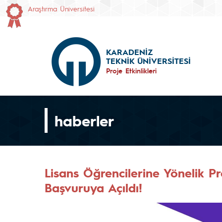
Araştırma Üniversitesi
KARADENİZ
TEKNİK ÜNİVERSİTESİ
Proje Etkinlikleri
haberler
Lisans Öğrencilerine Yönelik P
Başvuruya Açıldı!