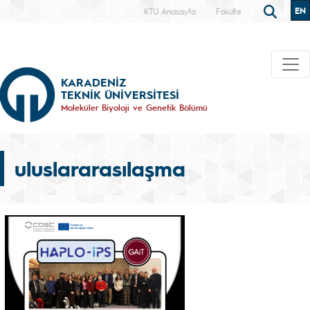
EN
KTÜ Anasayfa
Fakülte
KARADENİZ
TEKNİK ÜNİVERSİTESİ
Moleküler Biyoloji ve Genetik Bölümü
uluslararasılaşma