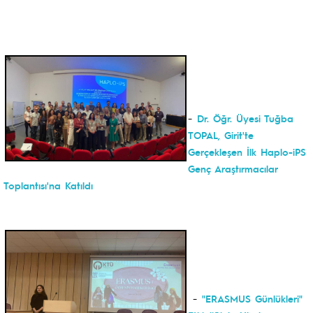
-
Dr. Öğr. Üyesi Tuğba
TOPAL, Girit'te
Gerçekleşen İlk Haplo-iPS
Genç Araştırmacılar
Toplantısı'na Katıldı
-
"ERASMUS Günlükleri"