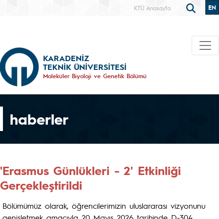
EN
KTÜ Anasayfa
KARADENİZ
TEKNİK ÜNİVERSİTESİ
Moleküler Biyoloji ve Genetik Bölümü
haberler
'Erasmus Günlükleri - 2' Etkinliği
Gerçekleştirildi
Bölümümüz olarak, öğrencilerimizin uluslararası vizyonunu
genişletmek amacıyla 20 Mayıs 2026 tarihinde D-304