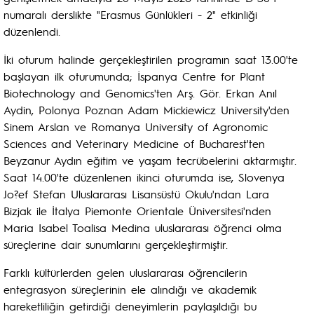
numaralı derslikte "Erasmus Günlükleri - 2" etkinliği
düzenlendi.
İki oturum halinde gerçekleştirilen programın saat 13.00'te
başlayan ilk oturumunda; İspanya Centre for Plant
Biotechnology and Genomics'ten Arş. Gör. Erkan Anıl
Aydin, Polonya Poznan Adam Mickiewicz University'den
Sinem Arslan ve Romanya University of Agronomic
Sciences and Veterinary Medicine of Bucharest'ten
Beyzanur Aydın eğitim ve yaşam tecrübelerini aktarmıştır.
Saat 14.00'te düzenlenen ikinci oturumda ise, Slovenya
Jo?ef Stefan Uluslararası Lisansüstü Okulu'ndan Lara
Bizjak ile İtalya Piemonte Orientale Üniversitesi'nden
Maria Isabel Toalisa Medina uluslararası öğrenci olma
süreçlerine dair sunumlarını gerçekleştirmiştir.
Farklı kültürlerden gelen uluslararası öğrencilerin
entegrasyon süreçlerinin ele alındığı ve akademik
hareketliliğin getirdiği deneyimlerin paylaşıldığı bu