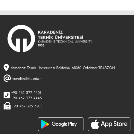
Karadeniz Teknik Üniversitesi Rektörlük 61080 Ortahisar TRABZON
yonetim@ktu.edu.tr
+90 462 377 4401
+90 462 377 4445
+90 462 325 3205