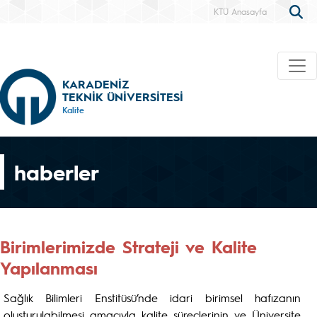
KTÜ Anasayfa
KARADENİZ
TEKNİK ÜNİVERSİTESİ
Kalite
haberler
Birimlerimizde Strateji ve Kalite
Yapılanması
Sağlık Bilimleri Enstitüsü’nde idari birimsel hafızanın
oluşturulabilmesi amacıyla kalite süreçlerinin ve Üniversite