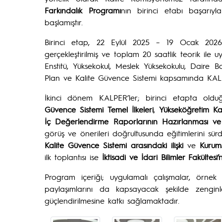
Farkındalık Programı
nın birinci etabı başarıy
başlamıştır.
Birinci etap, 22 Eylül 2025 – 19 Ocak 2026 t
gerçekleştirilmiş ve toplam 20 saatlik teorik ile u
Enstitü, Yüksekokul, Meslek Yüksekokulu, Daire Ba
Plan ve Kalite Güvence Sistemi kapsamında KALP
İkinci dönem KALPER’ler; birinci etapta old
Güvence Sistemi Temel İlkeleri
,
Yükseköğretim Ka
İç Değerlendirme Raporlarının Hazırlanması ve 
görüş ve önerileri doğrultusunda eğitimlerini s
Kalite Güvence Sistemi arasındaki ilişki
ve
Kurums
ilk toplantısı ise
İktisadi ve İdari Bilimler Fakültesi
Program içeriği; uygulamalı çalışmalar, örnek
paylaşımlarını da kapsayacak şekilde zenginle
güçlendirilmesine katkı sağlamaktadır.