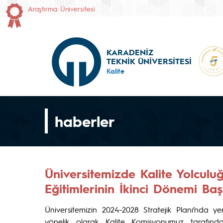
Araştırma Üniversitesi
KARADENİZ
TEKNİK ÜNİVERSİTESİ
Kalite
haberler
Üniversitemizde Kalite Yolcul
Eğitimlerinin İkinci Dönemi Baş
Üniversitemizin 2024-2028 Stratejik Planı’nda 
yönelik olarak Kalite Komisyonumuz tarafın