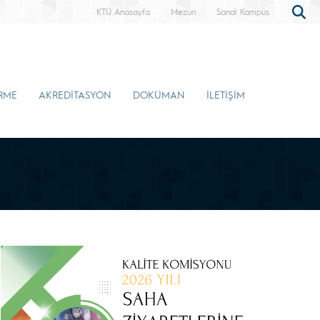
KTÜ Anasayfa
Mezun
Sanal Kampüs
İRME
AKREDİTASYON
DOKÜMAN
İLETİŞİM