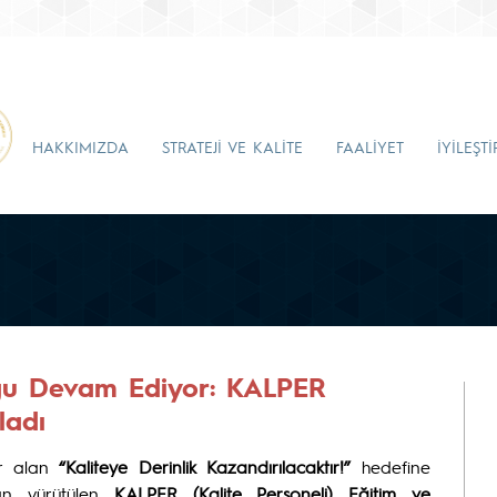
HAKKIMIZDA
STRATEJİ VE KALİTE
FAALİYET
İYİLEŞT
uğu Devam Ediyor: KALPER
ladı
yer alan
“Kaliteye Derinlik Kazandırılacaktır!”
hedefine
dan yürütülen
KALPER (Kalite Personeli) Eğitim ve