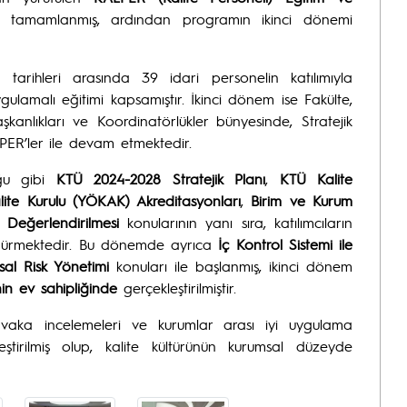
la tamamlanmış, ardından programın ikinci dönemi
arihleri arasında 39 idari personelin katılımıyla
ygulamalı eğitimi kapsamıştır. İkinci dönem ise Fakülte,
şkanlıkları ve Koordinatörlükler bünyesinde, Stratejik
ER’ler ile devam etmektedir.
uğu gibi
KTÜ 2024-2028 Stratejik Planı
,
KTÜ Kalite
lite Kurulu (YÖKAK) Akreditasyonları
,
Birim ve Kurum
Değerlendirilmesi
konularının yanı sıra, katılımcıların
ürdürmektedir. Bu dönemde ayrıca
İç Kontrol Sistemi ile
al Risk Yönetimi
konuları ile başlanmış, ikinci dönem
’nin ev sahipliğinde
gerçekleştirilmiştir.
 vaka incelemeleri ve kurumlar arası iyi uygulama
ştirilmiş olup, kalite kültürünün kurumsal düzeyde