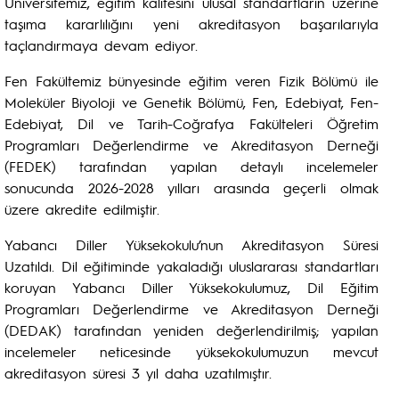
Üniversitemiz, eğitim kalitesini ulusal standartların üzerine
taşıma kararlılığını yeni akreditasyon başarılarıyla
taçlandırmaya devam ediyor.
Fen Fakültemiz bünyesinde eğitim veren Fizik Bölümü ile
Moleküler Biyoloji ve Genetik Bölümü, Fen, Edebiyat, Fen-
Edebiyat, Dil ve Tarih-Coğrafya Fakülteleri Öğretim
Programları Değerlendirme ve Akreditasyon Derneği
(FEDEK) tarafından yapılan detaylı incelemeler
sonucunda 2026-2028 yılları arasında geçerli olmak
üzere akredite edilmiştir.
Yabancı Diller Yüksekokulu’nun Akreditasyon Süresi
Uzatıldı. Dil eğitiminde yakaladığı uluslararası standartları
koruyan Yabancı Diller Yüksekokulumuz, Dil Eğitim
Programları Değerlendirme ve Akreditasyon Derneği
(DEDAK) tarafından yeniden değerlendirilmiş; yapılan
incelemeler neticesinde yüksekokulumuzun mevcut
akreditasyon süresi 3 yıl daha uzatılmıştır.