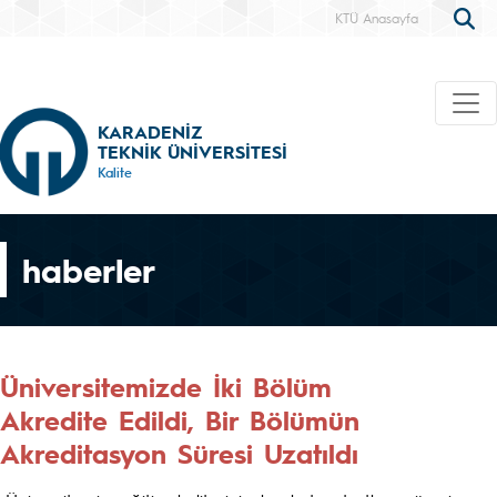
KTÜ Anasayfa
KARADENİZ
TEKNİK ÜNİVERSİTESİ
Kalite
haberler
Üniversitemizde İki Bölüm
Akredite Edildi, Bir Bölümün
Akreditasyon Süresi Uzatıldı