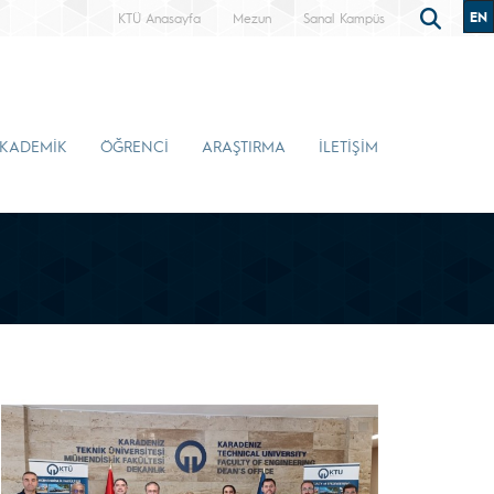
EN
KTÜ Anasayfa
Mezun
Sanal Kampüs
KADEMİK
ÖĞRENCİ
ARAŞTIRMA
İLETİŞİM