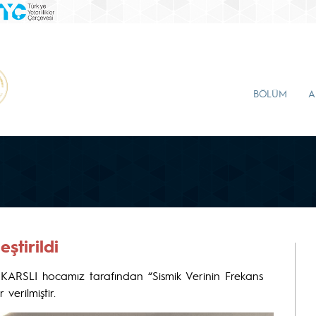
BÖLÜM
A
tirildi
KARSLI hocamız tarafından “Sismik Verinin Frekans
erilmiştir.