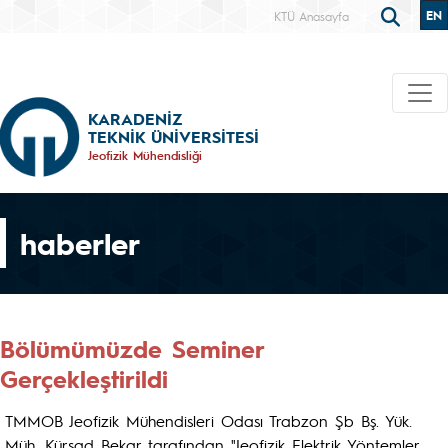
EN
KTÜ Anasayfa
KARADENİZ
TEKNİK ÜNİVERSİTESİ
Jeofizik Mühendisliği
haberler
Bölümümüzde Seminer
Gerçekleştirildi
TMMOB Jeofizik Mühendisleri Odası Trabzon Şb Bş. Yük.
Müh. Kürşad Bekar tarafından "Jeofizik Elektrik Yöntemler