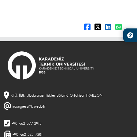
KTÜ, İİBF, Uluslararası İlişkiler Bölümü Ortahisar TRABZON
ircongress@ktu.edu.tr
+90 462 377 2915
+90 462 325 7281