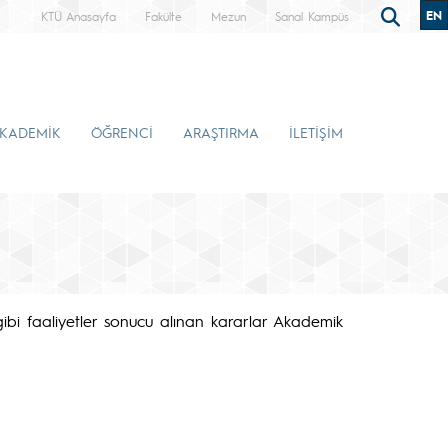
EN
KTÜ Anasayfa
Fakülte
Mezun
Sanal Kampüs
KADEMİK
ÖĞRENCİ
ARAŞTIRMA
İLETİŞİM
 gibi faaliyetler sonucu alınan kararlar Akademik