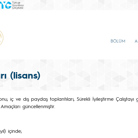
BÖLÜM
A
 (lisans)
, iç ve dış paydaş toplantıları, Sürekli İyileştirme Çalıştayı
Amaçları güncellenmiştir.
ıl) içinde;