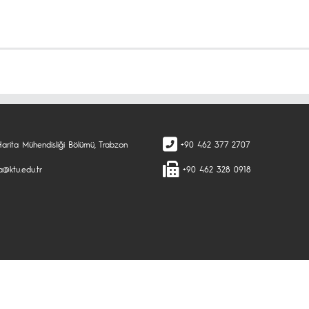
arita Mühendisliği Bölümü, Trabzon
+90 462 377 2707
a@ktu.edu.tr
+90 462 328 0918