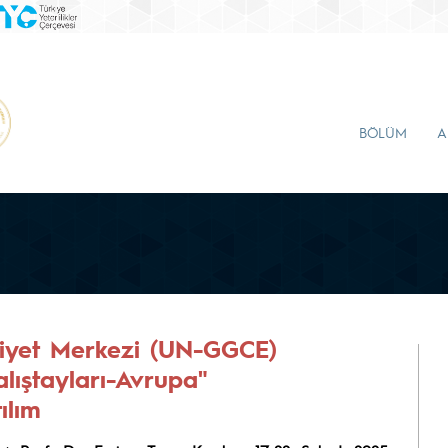
BÖLÜM
A
iyet Merkezi (UN-GGCE)
alıştayları-Avrupa"
ılım