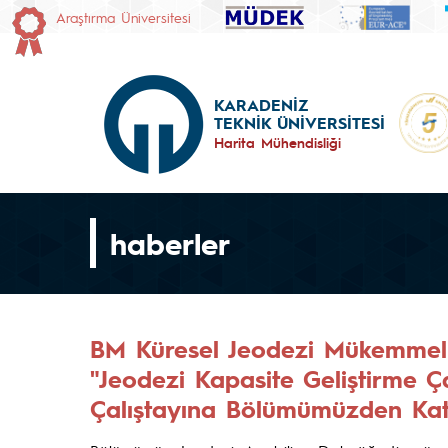
Araştırma Üniversitesi
KARADENİZ
TEKNİK ÜNİVERSİTESİ
Harita Mühendisliği
haberler
BM Küresel Jeodezi Mükemmel
"Jeodezi Kapasite Geliştirme Ç
Çalıştayına Bölümümüzden Kat