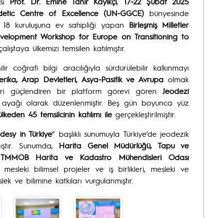
esi
Prof. Dr. Emine Tanır Kayıkçı
,
17-22 Şubat 2025
detic Centre of Excellence (UN-GGCE)
bünyesinde
in 18 kuruluşuna ev sahipliği yapan
Birleşmiş Milletler
elopment Workshop for Europe on Transitioning to
çalıştaya ülkemizi temsilen katılmıştır.
 coğrafi bilgi aracılığıyla sürdürülebilir kalkınmayı
erika, Arap Devletleri, Asya-Pasifik ve Avrupa
olmak
leri güçlendiren bir platform görevi gören
Jeodezi
 ayağı olarak düzenlenmiştir. Beş gün boyunca yüz
ülkeden 45 temsilcinin katılımı ile
gerçekleştirilmiştir.
esy in Türkiye
” başlıklı sunumuyla Türkiye’de jeodezik
mıştır. Sunumda,
Harita Genel Müdürlüğü, Tapu ve
e TMMOB Harita ve Kadastro Mühendisleri Odası
mesleki bilimsel projeler ve iş birlikleri, mesleki ve
lek ve bilimine katkıları vurgulanmıştır.