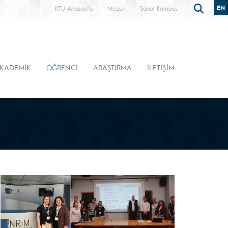
EN
KTÜ Anasayfa
Mezun
Sanal Kampüs
KADEMİK
ÖĞRENCİ
ARAŞTIRMA
İLETİŞİM