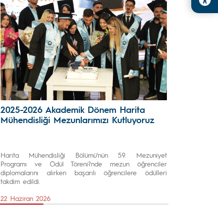
2025-2026 Akademik Dönem Harita
Mühendisliği Mezunlarımızı Kutluyoruz
Harita Mühendisliği Bölümü'nün 59. Mezuniyet
Programı ve Ödül Töreni?nde mezun öğrenciler
diplomalarını alırken başarılı öğrencilere ödülleri
takdim edildi.
22 Haziran 2026