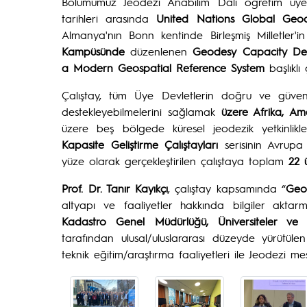
Bölümümüz Jeodezi Anabilim Dalı öğretim üy
tarihleri arasında
United Nations Global Geo
Almanya'nın Bonn kentinde Birleşmiş Milletler'
Kampüsünde
düzenlenen
Geodesy Capacity Dev
a Modern Geospatial Reference System
başlıklı 
Çalıştay, tüm Üye Devletlerin doğru ve güvenilir
destekleyebilmelerini sağlamak
üzere Afrika, Am
üzere beş bölgede küresel jeodezik yetkinlik
Kapasite Geliştirme Çalıştayları
serisinin Avrupa
yüze olarak gerçekleştirilen çalıştaya toplam
22 
Prof. Dr. Tanır Kayıkçı
, çalıştay kapsamında “
Geod
altyapı ve faaliyetler hakkında bilgiler aktar
Kadastro Genel Müdürlüğü, Üniversiteler v
tarafından ulusal/uluslararası düzeyde yürütülen 
teknik eğitim/araştırma faaliyetleri ile Jeodezi mes