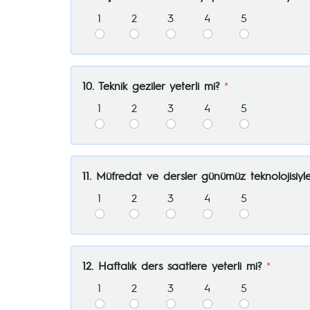
1
2
3
4
5
10. Teknik geziler yeterli mi?
*
1
2
3
4
5
11. Müfredat ve dersler günümüz teknolojisiy
1
2
3
4
5
12. Haftalık ders saatlere yeterli mi?
*
1
2
3
4
5