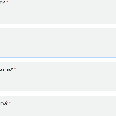
mi?
*
gun mu?
*
 mu?
*