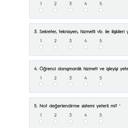
1
2
3
4
5
3. Sekreter, teknisyen, hizmetli vb. ile ilişkileri 
1
2
3
4
5
4. Öğrenci danışmanlık hizmeti ve işleyişi yete
1
2
3
4
5
5. Not değerlendirme sistemi yeterli mi?
*
1
2
3
4
5