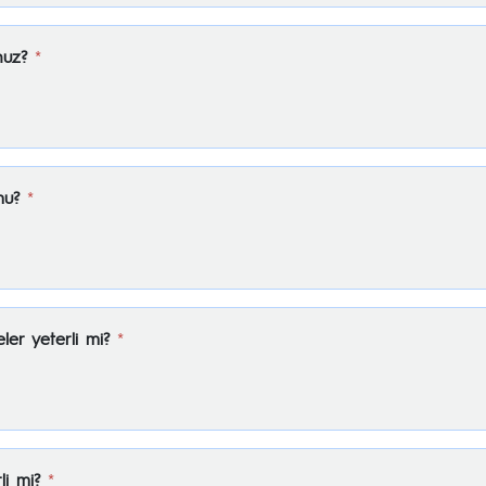
nuz?
*
mu?
*
ler yeterli mi?
*
li mi?
*