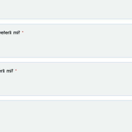
yeterli mi?
*
rli mi?
*