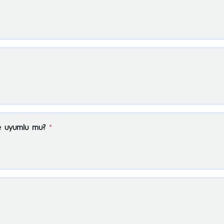
le uyumlu mu?
*