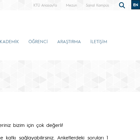
EN
KTÜ Anasayfa
Mezun
Sanal Kampüs
KADEMİK
ÖĞRENCİ
ARAŞTIRMA
İLETİŞİM
riniz bizim için çok değerli!
katkı sağlayabilirsiniz. Anketlerdeki soruları 1