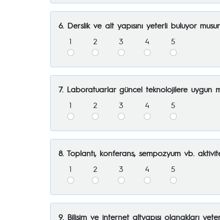
6. Derslik ve alt yapısını yeterli buluyor musu
1
2
3
4
5
7. Laboratuarlar güncel teknolojilere uygun 
1
2
3
4
5
8. Toplantı, konferans, sempozyum vb. aktivite
1
2
3
4
5
9. Bilişim ve internet altyapısı olanakları yeter