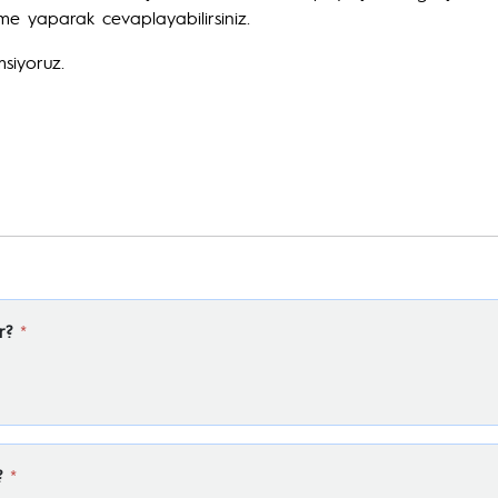
me yaparak cevaplayabilirsiniz.
msiyoruz.
r?
*
?
*