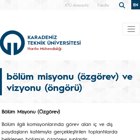
EN
KTÜ Anasayfa
Fakülte
KARADENİZ
TEKNİK ÜNİVERSİTESİ
Harita Mühendisliği
bölüm misyonu (özgörev) ve
vizyonu (öngörü)
Bölüm Misyonu (Özgörev)
Bölüm ilgili komisyonlarında görev alan iç ve dış
paydaşların katılımıyla gerçekleştirilen toplantılarda
belirlenen bölümün özgörevi şunlardır: