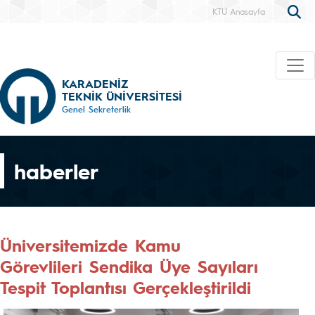
KTÜ Anasayfa
KARADENİZ
TEKNİK ÜNİVERSİTESİ
Genel Sekreterlik
haberler
Üniversitemizde Kamu
Görevlileri Sendika Üye Sayıları
Tespit Toplantısı Gerçekleştirildi