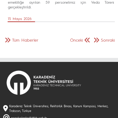
emekliliğe ayrılan 59 personelimiz için Veda Töreni
gerçekleştirildi.
15 Mayıs 2026
Tüm Haberler
Önceki
Sonraki
Karadeniz Teknik Üniversitesi, Rektörlük Binası, Kanuni Kampüsü, Merkez,
Trabzon, Türkiye
genelsekreterlik@ktu.edu.tr