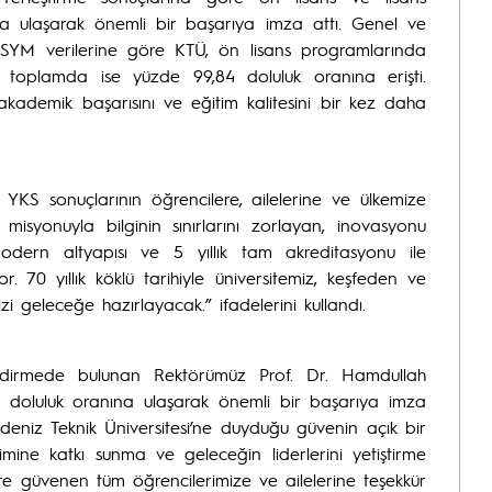
a ulaşarak önemli bir başarıya imza attı. Genel ve
; ÖSYM verilerine göre KTÜ, ön lisans programlarında
 toplamda ise yüzde 99,84 doluluk oranına erişti.
 akademik başarısını ve eğitim kalitesini bir kez daha
KS sonuçlarının öğrencilere, ailelerine ve ülkemize
si misyonuyla bilginin sınırlarını zorlayan, inovasyonu
dern altyapısı ve 5 yıllık tam akreditasyonu ile
. 70 yıllık köklü tarihiyle üniversitemiz, keşfeden ve
zi geleceğe hazırlayacak.” ifadelerini kullandı.
lendirmede bulunan Rektörümüz Prof. Dr. Hamdullah
 doluluk oranına ulaşarak önemli bir başarıya imza
radeniz Teknik Üniversitesi’ne duyduğu güvenin açık bir
etimine katkı sunma ve geleceğin liderlerini yetiştirme
ere güvenen tüm öğrencilerimize ve ailelerine teşekkür