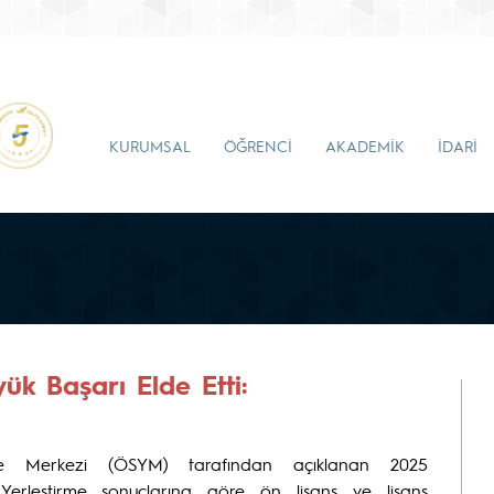
KURUMSAL
ÖĞRENCİ
AKADEMİK
İDARİ
ük Başarı Elde Etti:
rme Merkezi (ÖSYM) tarafından açıklanan 2025
Yerleştirme sonuçlarına göre ön lisans ve lisans