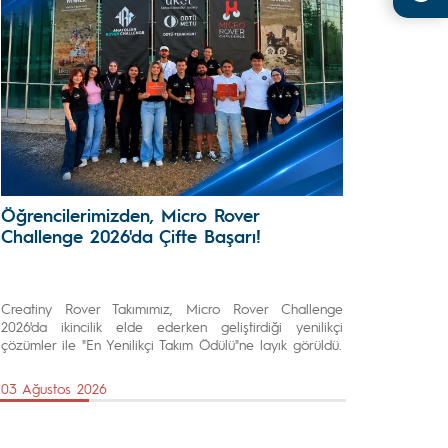
Öğrencilerimizden, Micro Rover
Challenge 2026'da Çifte Başarı!
Creatiny Rover Takımımız, Micro Rover Challenge
2026'da ikincilik elde ederken geliştirdiği yenilikçi
çözümler ile "En Yenilikçi Takım Ödülü"ne layık görüldü.
03 Ağustos 2026