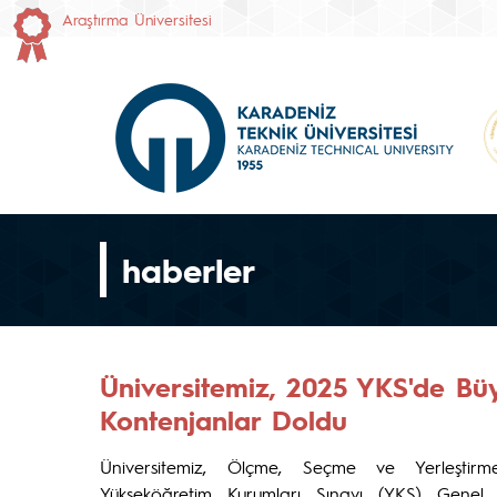
Araştırma Üniversitesi
haberler
Üniversitemiz, 2025 YKS'de Büy
Kontenjanlar Doldu
Üniversitemiz, Ölçme, Seçme ve Yerleşti
Yükseköğretim Kurumları Sınavı (YKS) Genel 