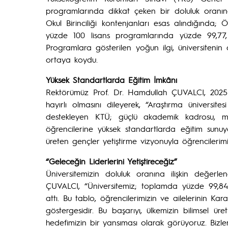
programlarında dikkat çeken bir doluluk oranın
Okul Birinciliği kontenjanları esas alındığında
yüzde 100 lisans programlarında yüzde 99,77,
Programlara gösterilen yoğun ilgi, üniversitenin
ortaya koydu.
Yüksek Standartlarda Eğitim İmkânı
Rektörümüz Prof. Dr. Hamdullah ÇUVALCI, 2025 Y
hayırlı olmasını dileyerek, “Araştırma üniversite
destekleyen KTÜ; güçlü akademik kadrosu, mo
öğrencilerine yüksek standartlarda eğitim sunuyor
üreten gençler yetiştirme vizyonuyla öğrencilerimi
“Geleceğin Liderlerini Yetiştireceğiz”
Üniversitemizin doluluk oranına ilişkin değer
ÇUVALCI, “Üniversitemiz; toplamda yüzde 99,84
attı. Bu tablo, öğrencilerimizin ve ailelerinin Ka
göstergesidir. Bu başarıyı, ülkemizin bilimsel ür
hedefimizin bir yansıması olarak görüyoruz. Bizl