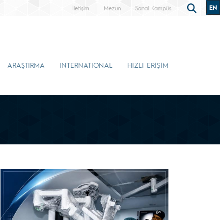
EN
İletişim
Mezun
Sanal Kampüs
ARAŞTIRMA
INTERNATIONAL
HIZLI ERİŞİM