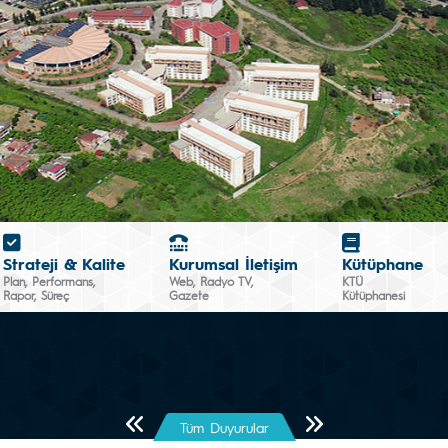
Strateji & Kalite
Kurumsal İletişim
Kütüphane
Plan, Performans,
Web, Radyo TV,
KTÜ
Rapor, Süreç
Gazete
Kütüphanesi
Önceki Sayfa
Sonraki Sayfa
Tüm Duyurular