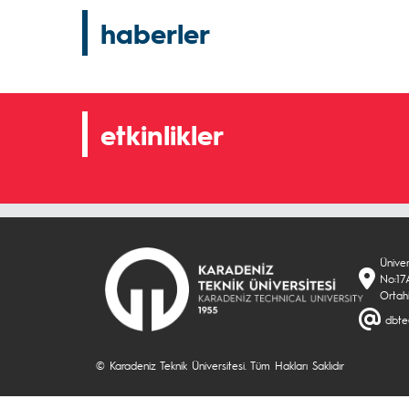
haberler
etkinlikler
Ünive
No:17A
Ortah
dbte
© Karadeniz Teknik Üniversitesi. Tüm Hakları Saklıdır