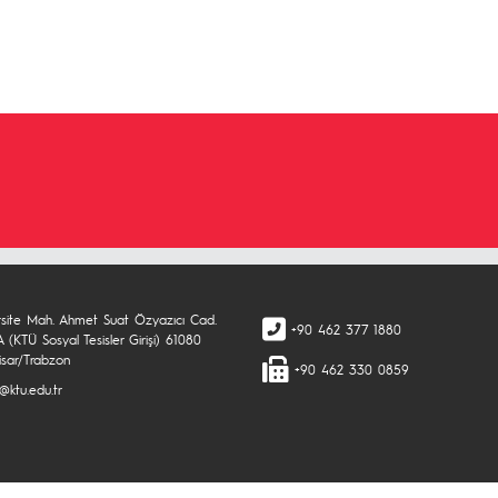
rsite Mah. Ahmet Suat Özyazıcı Cad.
+90 462 377 1880
 (KTÜ Sosyal Tesisler Girişi) 61080
isar/Trabzon
+90 462 330 0859
@ktu.edu.tr