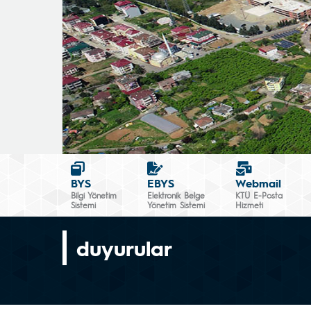
BYS
EBYS
Webmail
Bilgi Yönetim
Elektronik Belge
KTÜ E-Posta
Sistemi
Yönetim Sistemi
Hizmeti
duyurular