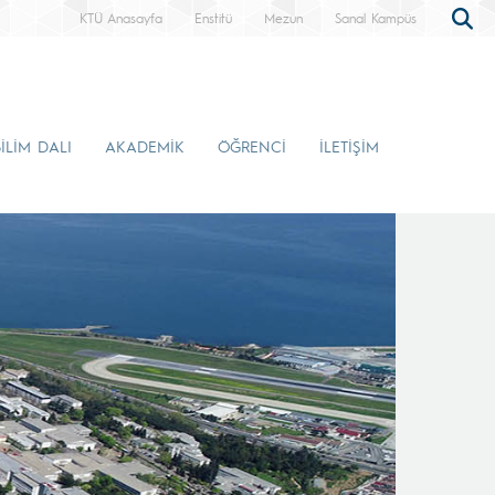
KTÜ Anasayfa
Enstitü
Mezun
Sanal Kampüs
İLİM DALI
AKADEMİK
ÖĞRENCİ
İLETİŞİM