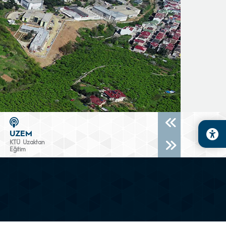
UZEM
KTÜ Uzaktan
Eğitim