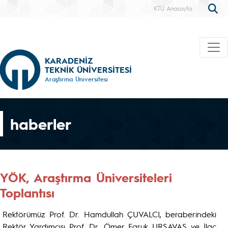
KTÜ Anasayfa
KARADENİZ
TEKNİK ÜNİVERSİTESİ
Araştırma Üniversitesi
haberler
YÖK, Araştırma Üniversiteleri
Toplantısı
Rektörümüz Prof. Dr. Hamdullah ÇUVALCI, beraberindeki
Rektör Yardımcısı Prof. Dr. Ömer Faruk URSAVAŞ ve İlaç