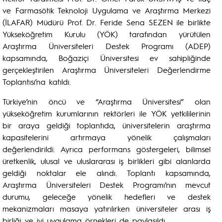
ve Farmasötik Teknoloji Uygulama ve Araştırma Merkezi
(İLAFAR) Müdürü Prof. Dr. Feride Sena SEZEN ile birlikte
Yükseköğretim Kurulu (YÖK) tarafından yürütülen
Araştırma Üniversiteleri Destek Programı (ADEP)
kapsamında, Boğaziçi Üniversitesi ev sahipliğinde
gerçekleştirilen Araştırma Üniversiteleri Değerlendirme
Toplantısı’na katıldı.
Türkiye’nin öncü ve “Araştırma Üniversitesi” olan
yükseköğretim kurumlarının rektörleri ile YÖK yetkililerinin
bir araya geldiği toplantıda, üniversitelerin araştırma
kapasitelerini artırmaya yönelik çalışmaları
değerlendirildi. Ayrıca performans göstergeleri, bilimsel
üretkenlik, ulusal ve uluslararası iş birlikleri gibi alanlarda
geldiği noktalar ele alındı. Toplantı kapsamında,
Araştırma Üniversiteleri Destek Programı’nın mevcut
durumu, geleceğe yönelik hedefleri ve destek
mekanizmaları masaya yatırılırken üniversiteler arası iş
birliği ve iyi uygulama örnekleri de paylaşıldı.