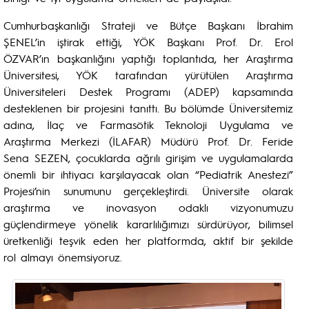
Cumhurbaşkanlığı Strateji ve Bütçe Başkanı İbrahim
ŞENEL’in iştirak ettiği, YÖK Başkanı Prof. Dr. Erol
ÖZVAR’ın başkanlığını yaptığı toplantıda, her Araştırma
Üniversitesi, YÖK tarafından yürütülen Araştırma
Üniversiteleri Destek Programı (ADEP) kapsamında
desteklenen bir projesini tanıttı. Bu bölümde Üniversitemiz
adına, İlaç ve Farmasötik Teknoloji Uygulama ve
Araştırma Merkezi (İLAFAR) Müdürü Prof. Dr. Feride
Sena SEZEN, çocuklarda ağrılı girişim ve uygulamalarda
önemli bir ihtiyacı karşılayacak olan “Pediatrik Anestezi”
Projesi’nin sunumunu gerçekleştirdi. Üniversite olarak
araştırma ve inovasyon odaklı vizyonumuzu
güçlendirmeye yönelik kararlılığımızı sürdürüyor, bilimsel
üretkenliği teşvik eden her platformda, aktif bir şekilde
rol almayı önemsiyoruz.