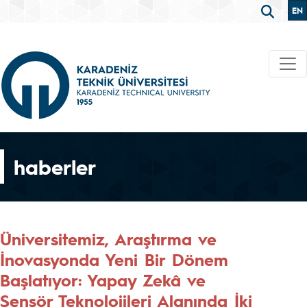
EN
haberler
Üniversitemiz, Araştırma ve
İnovasyonda Yeni Bir Dönem
Başlatıyor: Yapay Zekâ ve
Sensör Teknolojileri Alanında İki