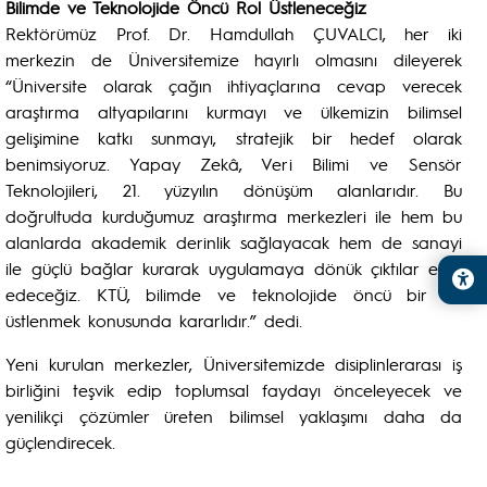
Bilimde ve Teknolojide Öncü Rol Üstleneceğiz
Rektörümüz Prof. Dr. Hamdullah ÇUVALCI, her iki
merkezin de Üniversitemize hayırlı olmasını dileyerek
“Üniversite olarak çağın ihtiyaçlarına cevap verecek
araştırma altyapılarını kurmayı ve ülkemizin bilimsel
gelişimine katkı sunmayı, stratejik bir hedef olarak
benimsiyoruz. Yapay Zekâ, Veri Bilimi ve Sensör
Teknolojileri, 21. yüzyılın dönüşüm alanlarıdır. Bu
doğrultuda kurduğumuz araştırma merkezleri ile hem bu
alanlarda akademik derinlik sağlayacak hem de sanayi
ile güçlü bağlar kurarak uygulamaya dönük çıktılar elde
edeceğiz. KTÜ, bilimde ve teknolojide öncü bir rol
üstlenmek konusunda kararlıdır.” dedi.
Yeni kurulan merkezler, Üniversitemizde disiplinlerarası iş
birliğini teşvik edip toplumsal faydayı önceleyecek ve
yenilikçi çözümler üreten bilimsel yaklaşımı daha da
güçlendirecek.