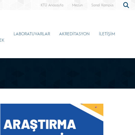
KTÜ Anasayfa
Mezun
Sanal Kampüs
LABORATUVARLAR
AKREDİTASYON
İLETİŞİM
EK