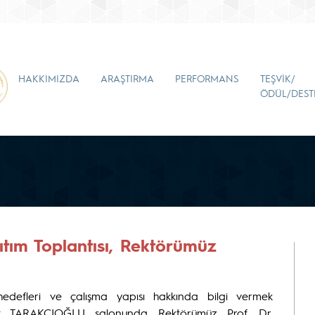
HAKKIMIZDA
ARAŞTIRMA
PERFORMANS
TEŞVİK/
ÖDÜL/DEST
tım Toplantısı, Rektörümüz
 hedefleri ve çalışma yapısı hakkında bilgi vermek
it TARAKÇIOĞLU salonunda Rektörümüz Prof. Dr.