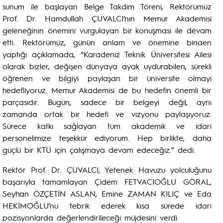
sunum ile başlayan Belge Takdim Töreni, Rektörümüz
Prof. Dr. Hamdullah ÇUVALCI’nın Memur Akademisi
geleneğinin önemini vurgulayan bir konuşması ile devam
etti. Rektörümüz, günün anlam ve önemine binaen
yaptığı açıklamada, “Karadeniz Teknik Üniversitesi Ailesi
olarak bizler, değişen dünyaya ayak uydurabilen, sürekli
öğrenen ve bilgiyi paylaşan bir üniversite olmayı
hedefliyoruz. Memur Akademisi de bu hedefin önemli bir
parçasıdır. Bugün, sadece bir belgeyi değil, aynı
zamanda ortak bir hedefi ve vizyonu paylaşıyoruz.
Sürece katkı sağlayan tüm akademik ve idari
personelimize teşekkür ediyorum. Hep birlikte, daha
güçlü bir KTÜ için çalışmaya devam edeceğiz.” dedi.
Rektör Prof. Dr. ÇUVALCI, Yetenek Havuzu yolculuğunu
başarıyla tamamlayan Çidem FETVACIOĞLU GÖRAL,
Seyhan ÖZÇETİN ASLAN, Emine ZAMAN KILIÇ ve Eda
HEKİMOĞLU’nu tebrik ederek kısa sürede idari
pozisyonlarda değerlendirileceği müjdesini verdi.