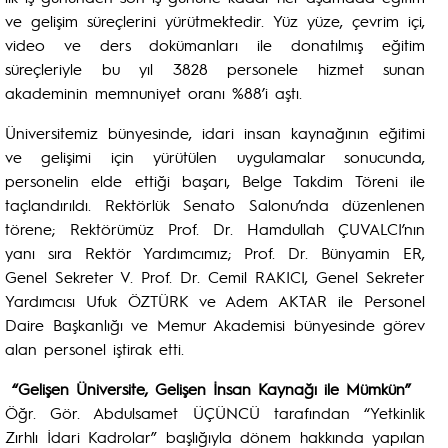
ve gelişim süreçlerini yürütmektedir. Yüz yüze, çevrim içi,
video ve ders dokümanları ile donatılmış eğitim
süreçleriyle bu yıl 3828 personele hizmet sunan
akademinin memnuniyet oranı %88’i aştı.
Üniversitemiz bünyesinde, idari insan kaynağının eğitimi
ve gelişimi için yürütülen uygulamalar sonucunda,
personelin elde ettiği başarı, Belge Takdim Töreni ile
taçlandırıldı. Rektörlük Senato Salonu’nda düzenlenen
törene; Rektörümüz Prof. Dr. Hamdullah ÇUVALCI’nın
yanı sıra Rektör Yardımcımız; Prof. Dr. Bünyamin ER,
Genel Sekreter V. Prof. Dr. Cemil RAKICI, Genel Sekreter
Yardımcısı Ufuk ÖZTÜRK ve Adem AKTAR ile Personel
Daire Başkanlığı ve Memur Akademisi bünyesinde görev
alan personel iştirak etti.
“Gelişen Üniversite, Gelişen İnsan Kaynağı ile Mümkün”
Öğr. Gör. Abdulsamet ÜÇÜNCÜ tarafından “Yetkinlik
Zırhlı İdari Kadrolar” başlığıyla dönem hakkında yapılan