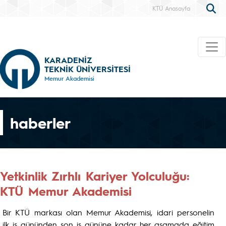
KTÜ Anasayfa
KARADENİZ
TEKNİK ÜNİVERSİTESİ
Memur Akademisi
haberler
Yetkinlik Zırhlı Kariyer Yolculuğu:
KTÜ Memur Akademisi
Bir KTÜ markası olan Memur Akademisi, idari personelin
ilk iş gününden son iş gününe kadar her aşamada eğitim