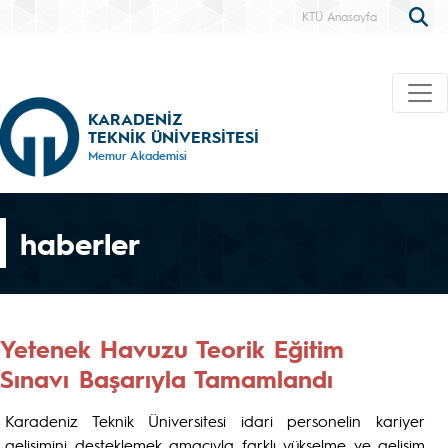
KTÜ Anasayfa
KARADENİZ
TEKNİK ÜNİVERSİTESİ
Memur Akademisi
haberler
Yetenek Havuzu Teorik Eğitim
Sınavı Başarıyla Tamamlandı
Karadeniz Teknik Üniversitesi idari personelin kariyer
gelişimini desteklemek amacıyla farklı yükselme ve gelişim