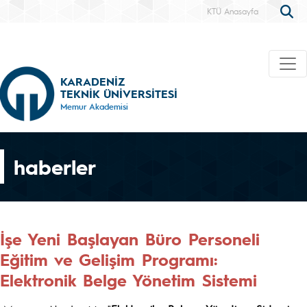
KTÜ Anasayfa
KARADENİZ
TEKNİK ÜNİVERSİTESİ
Memur Akademisi
haberler
İşe Yeni Başlayan Büro Personeli
Eğitim ve Gelişim Programı:
Elektronik Belge Yönetim Sistemi