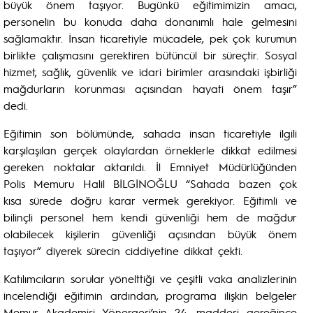
büyük önem taşıyor. Bugünkü eğitimimizin amacı,
personelin bu konuda daha donanımlı hale gelmesini
sağlamaktır. İnsan ticaretiyle mücadele, pek çok kurumun
birlikte çalışmasını gerektiren bütüncül bir süreçtir. Sosyal
hizmet, sağlık, güvenlik ve idari birimler arasındaki işbirliği
mağdurların korunması açısından hayati önem taşır”
dedi.
Eğitimin son bölümünde, sahada insan ticaretiyle ilgili
karşılaşılan gerçek olaylardan örneklerle dikkat edilmesi
gereken noktalar aktarıldı. İl Emniyet Müdürlüğünden
Polis Memuru Halil BİLGİNOĞLU “Sahada bazen çok
kısa sürede doğru karar vermek gerekiyor. Eğitimli ve
bilinçli personel hem kendi güvenliği hem de mağdur
olabilecek kişilerin güvenliği açısından büyük önem
taşıyor” diyerek sürecin ciddiyetine dikkat çekti.
Katılımcıların sorular yönelttiği ve çeşitli vaka analizlerinin
incelendiği eğitimin ardından, programa ilişkin belgeler
Memur Akademisi Yönergesi’nin 24. maddesi gereğince