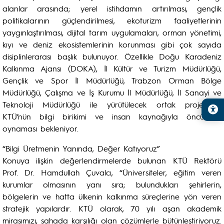
alanlar arasında; yerel istihdamın artırılması, gençlik
politikalarının güçlendirilmesi, ekoturizm faaliyetlerinin
yaygınlaştırılması, dijital tarım uygulamaları, orman yönetimi,
kıyı ve deniz ekosistemlerinin korunması gibi çok sayıda
disiplinlerarası başlık bulunuyor. Özellikle Doğu Karadeniz
Kalkınma Ajansı (DOKA), İl Kültür ve Turizm Müdürlüğü,
Gençlik ve Spor İl Müdürlüğü, Trabzon Orman Bölge
Müdürlüğü, Çalışma ve İş Kurumu İl Müdürlüğü, İl Sanayi ve
Teknoloji Müdürlüğü ile yürütülecek ortak projelerde
KTÜ’nün bilgi birikimi ve insan kaynağıyla öncü rol
oynaması bekleniyor.
“Bilgi Üretmenin Yanında, Değer Katıyoruz”
Konuya ilişkin değerlendirmelerde bulunan KTÜ Rektörü
Prof. Dr. Hamdullah Çuvalcı, “Üniversiteler, eğitim veren
kurumlar olmasının yanı sıra; bulundukları şehirlerin,
bölgelerin ve hatta ülkenin kalkınma süreçlerine yön veren
stratejik yapılardır. KTÜ olarak, 70 yılı aşan akademik
mirasımızı, sahada karşılığı olan çözümlerle bütünleştiriyoruz.