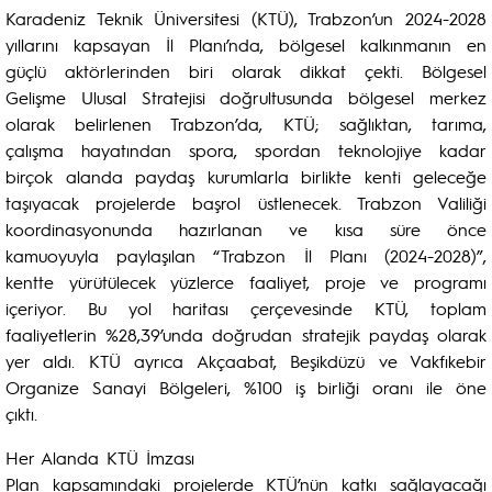
Karadeniz Teknik Üniversitesi (KTÜ), Trabzon’un 2024-2028
yıllarını kapsayan İl Planı’nda, bölgesel kalkınmanın en
güçlü aktörlerinden biri olarak dikkat çekti. Bölgesel
Gelişme Ulusal Stratejisi doğrultusunda bölgesel merkez
olarak belirlenen Trabzon’da, KTÜ; sağlıktan, tarıma,
çalışma hayatından spora, spordan teknolojiye kadar
birçok alanda paydaş kurumlarla birlikte kenti geleceğe
taşıyacak projelerde başrol üstlenecek. Trabzon Valiliği
koordinasyonunda hazırlanan ve kısa süre önce
kamuoyuyla paylaşılan “Trabzon İl Planı (2024-2028)”,
kentte yürütülecek yüzlerce faaliyet, proje ve programı
içeriyor. Bu yol haritası çerçevesinde KTÜ, toplam
faaliyetlerin %28,39’unda doğrudan stratejik paydaş olarak
yer aldı. KTÜ ayrıca Akçaabat, Beşikdüzü ve Vakfıkebir
Organize Sanayi Bölgeleri, %100 iş birliği oranı ile öne
çıktı.
Her Alanda KTÜ İmzası
Plan kapsamındaki projelerde KTÜ’nün katkı sağlayacağı