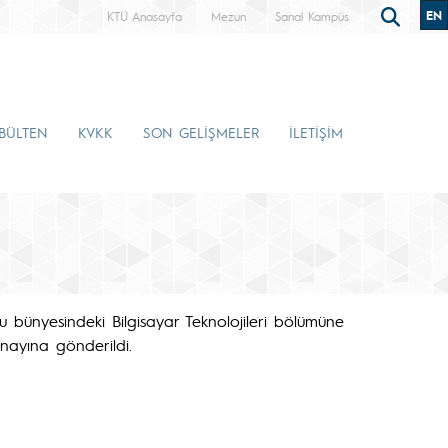
EN
KTÜ Anasayfa
Mezun
Sanal Kampüs
-BÜLTEN
KVKK
SON GELİŞMELER
İLETİŞİM
lu bünyesindeki Bilgisayar Teknolojileri bölümüne
nayına gönderildi.