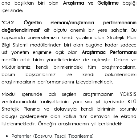
ana başlıktan biri olan
Araştırma ve Geliştirme
başlığı
içerisinde;
"C.3.2. Öğretim elemanı/araştırmacı performansının
değerlendirilmesi"
alt ölçütü önemli bir yere sahiptir. Bu
kapsamda üniversitemizin kendi yazılımı olan Stratejik Plan
Bilgi Sistemi modüllerinden biri olan bugüne kadar sadece
üst yönetim erişimine açık olan
Araştırmacı Performansı
modülü artık birim yöneticilerimize de açılmıştır. Dekan ve
Müdür'lerimiz kendi birimlerindeki tüm araştırmacıların,
bölüm başkanlarımız ise kendi bölümlerindeki
araştırmacıların performanslarını izleyebilmektedir.
Modül içerisinde adı seçilen araştırmacının YÖKSİS
veritabanındaki faaliyetlerinin yanı sıra yıl içerisinde KTÜ
Stratejik Planına ve dolayısıyla kendi biriminin sorumlu
olduğu göstergelere olan katkısı tüm detayları ile ekrana
listelenmektedir. Örneğin araştırmacının yıl içerisindeki:
Patentler (Başvuru, Tescil, Ticarileşme)