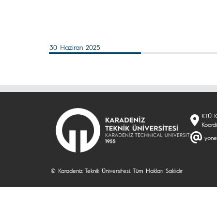
30 Haziran 2025
KTÜ K
Koord
yone
© Karadeniz Teknik Üniversitesi. Tüm Hakları Saklıdır