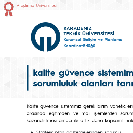
Araştırma Üniversitesi
KARADENİZ
TEKNİK ÜNİVERSİTESİ
Kurumsal Gelişim ve Planlama
Koordinatörlüğü
kalite güvence sistemim
sorumluluk alanları tan
Kalite güvence sistemimiz gerek birim yöneticiler
arasında eğitimden ve mali işlemlerden sorumlu
kazandırılması amacı ile artık daha kapsamlı hale
Stratejik plan göstergelerinden sorumlu,