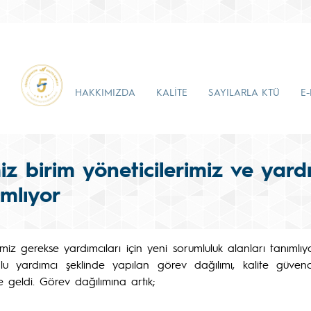
HAKKIMIZDA
KALİTE
SAYILARLA KTÜ
E
iz birim yöneticilerimiz ve yard
ımlıyor
imiz gerekse yardımcıları için yeni sorumluluk alanları tanımlı
 yardımcı şeklinde yapılan görev dağılımı, kalite güvence 
 geldi. Görev dağılımına artık;