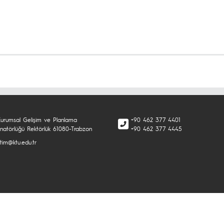
urumsal Gelişim ve Planlama
+90 462 377 4401
inatörlüğü Rektörlük 61080-Trabzon
+90 462 377 4445
tim@ktu.edu.tr