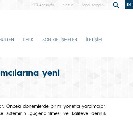
EN
KTÜ Anasayfa
Mezun
Sanal Kampüs
-BÜLTEN
KVKK
SON GELİŞMELER
İLETİŞİM
ımcılarına yeni
yor. Önceki dönemlerde birim yönetici yardımcıları
sisteminin güçlendirilmesi ve kaliteye derinlik