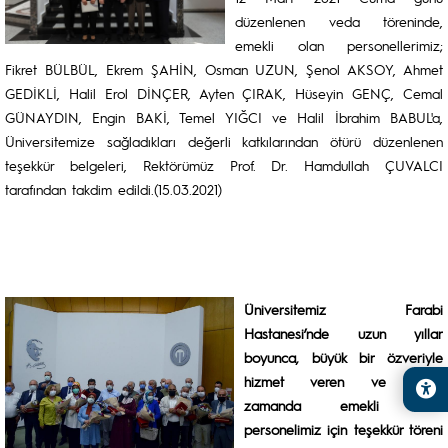
düzenlenen veda töreninde,
emekli olan personellerimiz;
Fikret BÜLBÜL, Ekrem ŞAHİN, Osman UZUN, Şenol AKSOY, Ahmet
GEDİKLİ, Halil Erol DİNÇER, Ayten ÇIRAK, Hüseyin GENÇ, Cemal
GÜNAYDIN, Engin BAKİ, Temel YIĞCI ve Halil İbrahim BABUL'a,
Üniversitemize sağladıkları değerli katkılarından ötürü düzenlenen
teşekkür belgeleri, Rektörümüz Prof. Dr. Hamdullah ÇUVALCI
tarafından takdim edildi.(15.03.2021)
Üniversitemiz Farabi
Hastanesi’nde uzun yıllar
boyunca, büyük bir özveriyle
hizmet veren ve yakın
zamanda emekli olan
personelimiz için teşekkür töreni