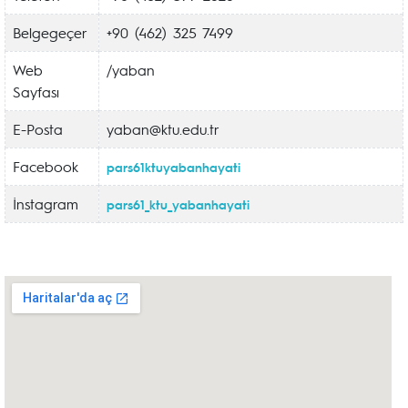
Belgegeçer
+90 (462) 325 7499
Web
/yaban
Sayfası
E-Posta
yaban@ktu.edu.tr
Facebook
pars61ktuyabanhayati
İnstagram
pars61_ktu_yabanhayati