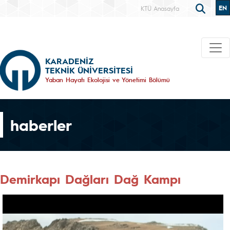
EN
KTÜ Anasayfa
KARADENİZ
TEKNİK ÜNİVERSİTESİ
Yaban Hayatı Ekolojisi ve Yönetimi Bölümü
haberler
Demirkapı Dağları Dağ Kampı